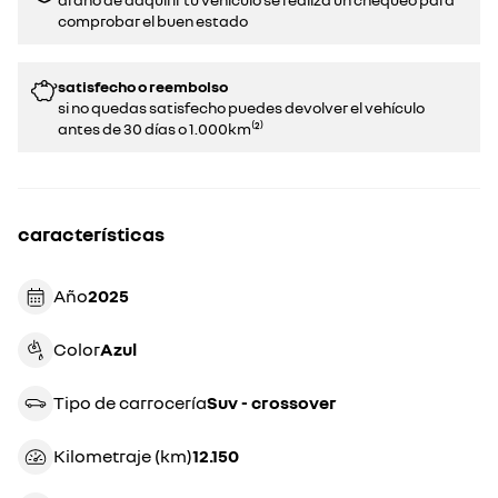
comprobar el buen estado​​
satisfecho o reembolso
si no quedas satisfecho puedes devolver el vehículo
antes de 30 días o 1.000km⁽²⁾
características
Año
2025
Color
azul
Tipo de carrocería
suv - crossover
Kilometraje (km)
12.150