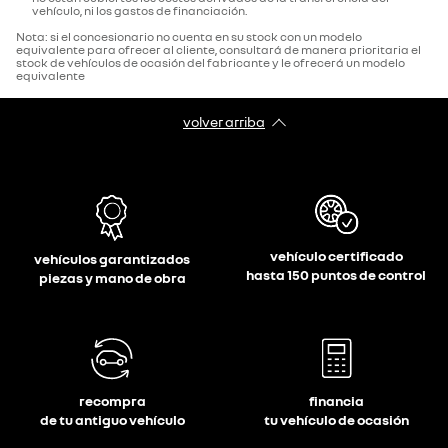
vehículo, ni los gastos de financiación.
Nota: si el concesionario no cuenta en su stock con un modelo
equivalente para ofrecer al cliente, consultará de manera prioritaria el
stock de vehículos de ocasión del fabricante y le ofrecerá un modelo
equivalente
volver arriba
vehículo certificado
vehículos garantizados
hasta 150 puntos de control
piezas y mano de obra
recompra
financia
de tu antiguo vehículo
tu vehículo de ocasión