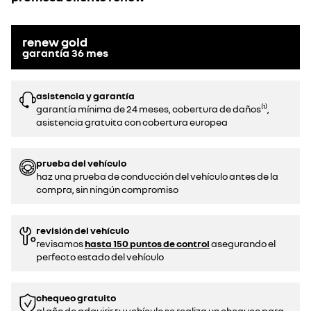
renew gold
garantía
36
mes
asistencia y garantía
garantía mínima de 24 meses, cobertura de daños⁽¹⁾,
asistencia gratuita con cobertura europea
prueba del vehículo
haz una prueba de conducción del vehículo antes de la
compra, sin ningún compromiso
revisión del vehículo
revisamos
hasta 150 puntos de control
asegurando el
perfecto estado del vehículo
chequeo gratuito
al año de adquirir tu vehículo se realiza un chequeo para