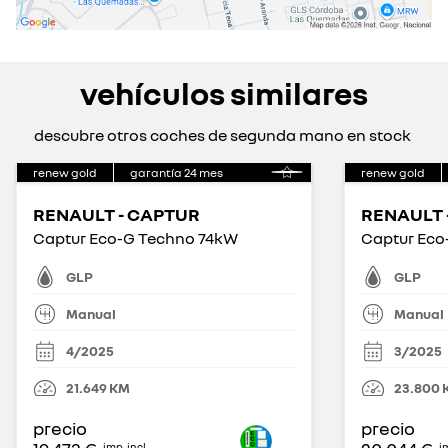
vehículos similares
descubre otros coches de segunda mano en stock
renew gold
garantía
24
mes
renew gold
RENAULT - CAPTUR
RENAULT 
Captur Eco-G Techno 74kW
Captur Eco
GLP
GLP
Manual
Manual
4/2025
3/2025
21.649
KM
23.800
precio
precio
imp. incl.
im