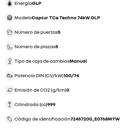
Energía
GLP
Modelo
Captur TCe Techno 74kW GLP
Número de puertas
5
Número de plazas
5
Tipo de caja de cambios
manual
Potencia DIN (CV/kW)
100/74
Emisión de CO2 (g/km)
0
Cilindrada (cc)
999
Código de identificación
72457200_E0768MYW