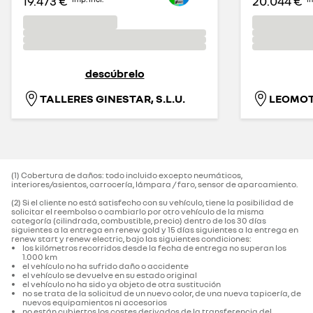
19.473 €
20.044 €
descúbrelo
TALLERES GINESTAR, S.L.U.
LEOMOT
(1) Cobertura de daños: todo incluido excepto neumáticos,
interiores/asientos, carrocería, lámpara / faro, sensor de aparcamiento.‌
(2) Si el cliente no está satisfecho con su vehículo, tiene la posibilidad de
solicitar el reembolso o cambiarlo por otro vehículo de la misma
categoría (cilindrada, combustible, precio) dentro de los 30 días
siguientes a la entrega en renew gold y 15 días siguientes a la entrega en
renew start y renew electric, bajo las siguientes condiciones:
los kilómetros recorridos desde la fecha de entrega no superan los
1.000 km
el vehículo no ha sufrido daño o accidente
el vehículo se devuelve en su estado original
el vehículo no ha sido ya objeto de otra sustitución
no se trata de la solicitud de un nuevo color, de una nueva tapicería, de
nuevos equipamientos ni accesorios
no están cubiertos los costes derivados de la transferencia del