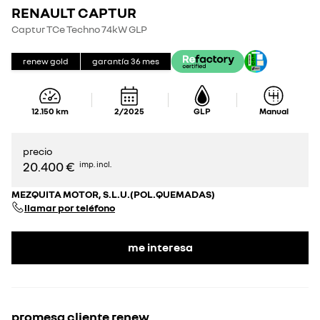
RENAULT CAPTUR
Captur TCe Techno 74kW GLP
renew gold
garantía
36
mes
12.150
km
2/2025
GLP
Manual
precio
20.400 €
imp. incl.
MEZQUITA MOTOR, S.L.U.(POL.QUEMADAS)
llamar por teléfono
me interesa
promesa cliente renew