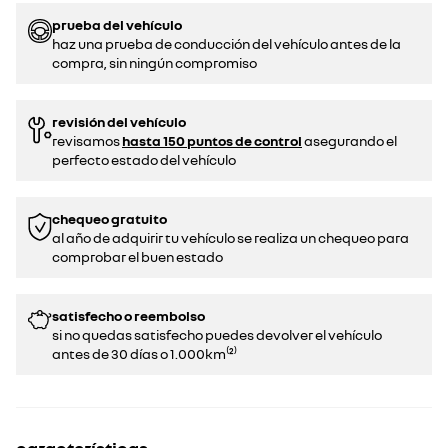
prueba del vehículo
haz una prueba de conducción del vehículo antes de la
compra, sin ningún compromiso
revisión del vehículo
revisamos
hasta 150 puntos de control
asegurando el
perfecto estado del vehículo
chequeo gratuito
al año de adquirir tu vehículo se realiza un chequeo para
comprobar el buen estado​​
satisfecho o reembolso
si no quedas satisfecho puedes devolver el vehículo
antes de 30 días o 1.000km⁽²⁾