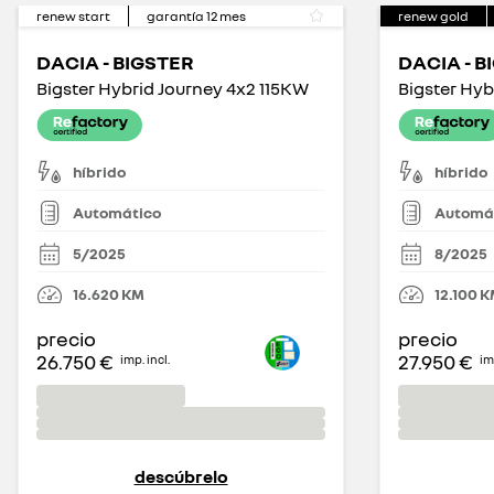
renew start
garantía
12
mes
renew gold
DACIA - BIGSTER
DACIA - B
Bigster Hybrid Journey 4x2 115KW
Bigster Hyb
híbrido
híbrido
Automático
Automá
5/2025
8/2025
16.620
KM
12.100
K
precio
precio
26.750 €
27.950 €
imp. incl.
imp
descúbrelo