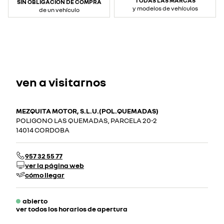
TODAS LAS MARCAS
SIN OBLIGACIÓN DE COMPRA
y modelos de vehículos
de un vehículo
ven a visitarnos
MEZQUITA MOTOR, S.L.U.(POL.QUEMADAS)
POLIGONO LAS QUEMADAS, PARCELA 20-2
14014 CORDOBA
957 32 55 77
ver la página web
cómo llegar
abierto
ver todos los horarios de apertura
lunes
09:00 - 14:00
16:00 - 20:30