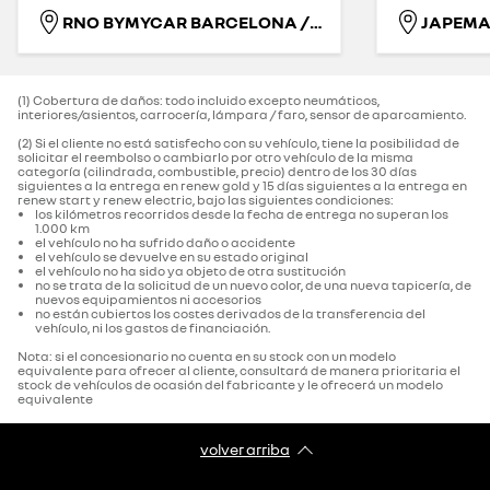
RNO BYMYCAR BARCELONA / ESPLUGAS
(1) Cobertura de daños: todo incluido excepto neumáticos,
interiores/asientos, carrocería, lámpara / faro, sensor de aparcamiento.‌
(2) Si el cliente no está satisfecho con su vehículo, tiene la posibilidad de
solicitar el reembolso o cambiarlo por otro vehículo de la misma
categoría (cilindrada, combustible, precio) dentro de los 30 días
siguientes a la entrega en renew gold y 15 días siguientes a la entrega en
renew start y renew electric, bajo las siguientes condiciones:
los kilómetros recorridos desde la fecha de entrega no superan los
1.000 km
el vehículo no ha sufrido daño o accidente
el vehículo se devuelve en su estado original
el vehículo no ha sido ya objeto de otra sustitución
no se trata de la solicitud de un nuevo color, de una nueva tapicería, de
nuevos equipamientos ni accesorios
no están cubiertos los costes derivados de la transferencia del
vehículo, ni los gastos de financiación.
Nota: si el concesionario no cuenta en su stock con un modelo
equivalente para ofrecer al cliente, consultará de manera prioritaria el
stock de vehículos de ocasión del fabricante y le ofrecerá un modelo
equivalente
volver arriba