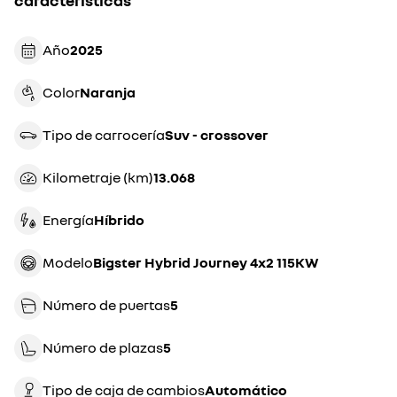
características
Año
2025
Color
naranja
Tipo de carrocería
suv - crossover
Kilometraje (km)
13.068
Energía
híbrido
Modelo
Bigster Hybrid Journey 4x2 115KW
Número de puertas
5
Número de plazas
5
Tipo de caja de cambios
automático