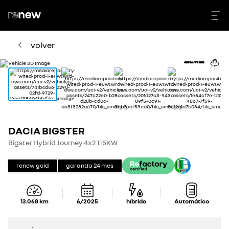
volver
DACIA BIGSTER
Bigster Hybrid Journey 4x2 115KW
renew gold
garantía
24
mes
13.068
km
6/2025
híbrido
Automático