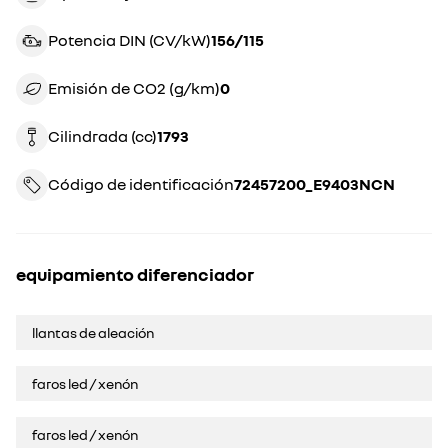
Potencia DIN (CV/kW)
156/115
Emisión de CO2 (g/km)
0
Cilindrada (cc)
1793
Código de identificación
72457200_E9403NCN
equipamiento diferenciador
llantas de aleación
faros led / xenón
faros led / xenón