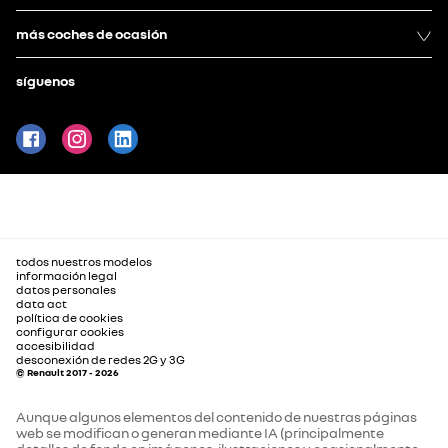
más coches de ocasión
síguenos
todos nuestros modelos
información legal
datos personales
data act
política de cookies
configurar cookies
accesibilidad
desconexión de redes 2G y 3G
© Renault 2017 - 2026
Aunque algunos elementos del contenido de nuestras páginas
web se modifican o generan mediante IA (principalmente