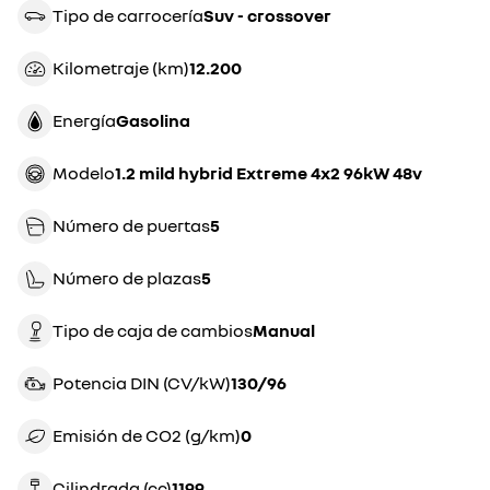
Tipo de carrocería
suv - crossover
Kilometraje (km)
12.200
Energía
gasolina
Modelo
1.2 mild hybrid Extreme 4x2 96kW 48v
Número de puertas
5
Número de plazas
5
Tipo de caja de cambios
manual
Potencia DIN (CV/kW)
130/96
Emisión de CO2 (g/km)
0
Cilindrada (cc)
1199