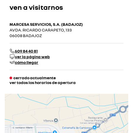
ven a visitarnos
MARCESA SERVICIOS, S.A. (BADAJOZ)
AVDA. RICARDO CARAPETO, 133
06008 BADAJOZ
609 84 40 81
ver la página web
cómo llegar
cerrado actualmente
ver todos los horarios de apertura
lunes
08:00 - 19:30
martes
08:00 - 19:30
miércoles
08:00 - 19:30
jueves
08:00 - 19:30
viernes
08:00 - 19:30
sábado
10:00 - 13:00
cerrado actualmente
cerrado el 15 ago 2026
domingo
cerrado actualmente