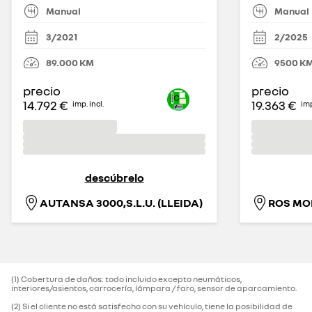
Manual
Manual
3/2021
2/2025
89.000
KM
9500
K
precio
precio
14.792 €
19.363 €
imp. incl.
imp
descúbrelo
AUTANSA 3000,S.L.U. (LLEIDA)
ROS MOB
(1) Cobertura de daños: todo incluido excepto neumáticos,
interiores/asientos, carrocería, lámpara / faro, sensor de aparcamiento.‌
(2) Si el cliente no está satisfecho con su vehículo, tiene la posibilidad de