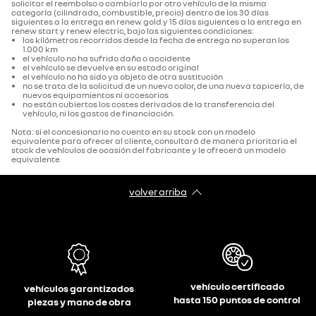
solicitar el reembolso o cambiarlo por otro vehículo de la misma
categoría (cilindrada, combustible, precio) dentro de los 30 días
siguientes a la entrega en renew gold y 15 días siguientes a la entrega en
renew start y renew electric, bajo las siguientes condiciones:
los kilómetros recorridos desde la fecha de entrega no superan los
1.000 km
el vehículo no ha sufrido daño o accidente
el vehículo se devuelve en su estado original
el vehículo no ha sido ya objeto de otra sustitución
no se trata de la solicitud de un nuevo color, de una nueva tapicería, de
nuevos equipamientos ni accesorios
no están cubiertos los costes derivados de la transferencia del
vehículo, ni los gastos de financiación.
Nota: si el concesionario no cuenta en su stock con un modelo
equivalente para ofrecer al cliente, consultará de manera prioritaria el
stock de vehículos de ocasión del fabricante y le ofrecerá un modelo
equivalente
volver arriba
vehículo certificado
vehículos garantizados
hasta 150 puntos de control
piezas y mano de obra