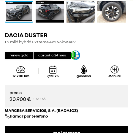
DACIA DUSTER
1.2 mild hybrid Extreme 4x2 96kW 48v
renew gold
garantía
24
mes
12.200
km
7/2025
gasolina
Manual
precio
20.900 €
imp. incl.
MARCESA SERVICIOS, S.A. (BADAJOZ)
llamar por teléfono
me interesa