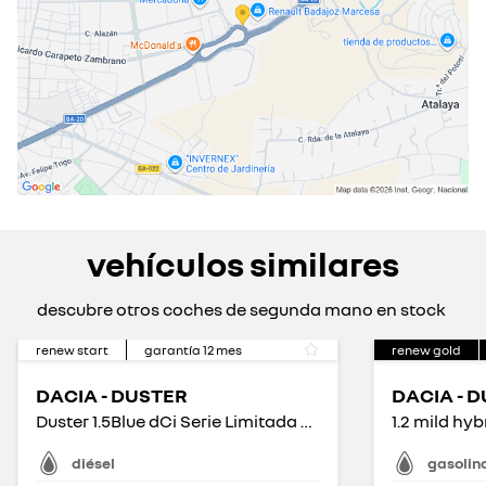
vehículos similares
descubre otros coches de segunda mano en stock
renew start
garantía
12
mes
renew gold
DACIA - DUSTER
DACIA - 
Duster 1.5Blue dCi Serie Limitada Aniversario 4x2 85kW
diésel
gasolin