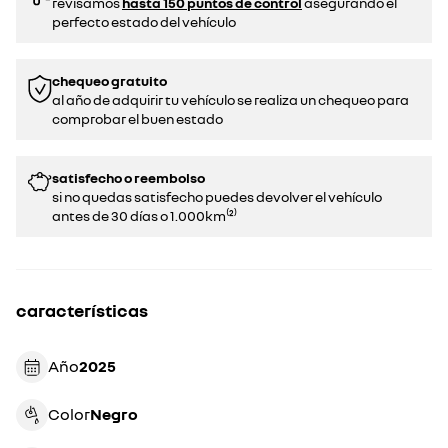
revisamos
hasta 150 puntos de control
asegurando el
perfecto estado del vehículo
chequeo gratuito
al año de adquirir tu vehículo se realiza un chequeo para
comprobar el buen estado​​
satisfecho o reembolso
si no quedas satisfecho puedes devolver el vehículo
antes de 30 días o 1.000km⁽²⁾
características
Año
2025
Color
negro