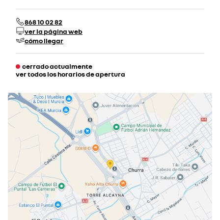
868 10 02 82
ver la página web
cómo llegar
cerrado actualmente
ver todos los horarios de apertura
lunes
09:00 - 20:00
martes
09:00 - 20:00
miércoles
09:00 - 20:00
jueves
09:00 - 20:00
viernes
09:00 - 20:00
sábado
10:00 - 13:30
cerrado actualmente
cerrado el 15 ago 2026
domingo
cerrado actualmente