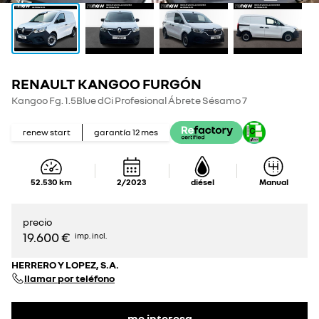
RENAULT KANGOO FURGÓN
Kangoo Fg. 1.5Blue dCi Profesional Ábrete Sésamo 7
renew start
garantía
12
mes
52.530
km
2/2023
diésel
Manual
precio
19.600 €
imp. incl.
HERRERO Y LOPEZ, S.A.
llamar por teléfono
me interesa