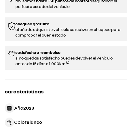
revisamos
hasta 150 puntos de control
asegurando el
perfecto estado del vehículo
chequeo gratuito
al año de adquirir tu vehículo se realiza un chequeo para
comprobar el buen estado​​
satisfecho o reembolso
si no quedas satisfecho puedes devolver el vehículo
antes de 15 días o 1.000km ⁽²⁾
características
Año
2023
Color
blanco