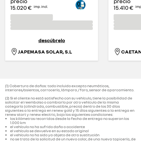
precio
precio
15.020 €
15.410 €
imp. incl.
imp.
descúbrelo
JAPEMASA SOLAR, S.L
CAETA
(1) Cobertura de daños: todo incluido excepto neumáticos,
interiores/asientos, carrocería, lámpara / faro, sensor de aparcamiento.‌
(2) Si el cliente no está satisfecho con su vehículo, tiene la posibilidad de
solicitar el reembolso o cambiarlo por otro vehículo de la misma
categoría (cilindrada, combustible, precio) dentro de los 30 días
siguientes a la entrega en renew gold y 15 días siguientes a la entrega en
renew start y renew electric, bajo las siguientes condiciones:
los kilómetros recorridos desde la fecha de entrega no superan los
1.000 km
el vehículo no ha sufrido daño o accidente
el vehículo se devuelve en su estado original
el vehículo no ha sido ya objeto de otra sustitución
no se trata de la solicitud de un nuevo color, de una nueva tapicería, de