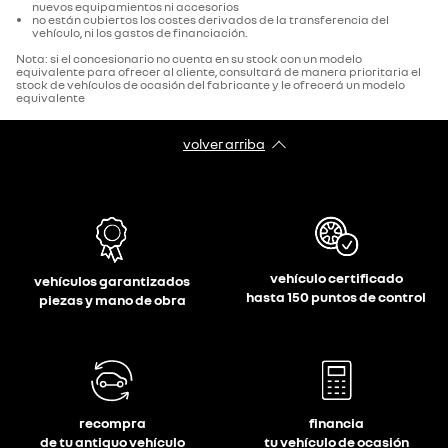
nuevos equipamientos ni accesorios
no están cubiertos los costes derivados de la transferencia del
vehículo, ni los gastos de financiación.
Nota: si el concesionario no cuenta en su stock con un modelo
equivalente para ofrecer al cliente, consultará de manera prioritaria el
stock de vehículos de ocasión del fabricante y le ofrecerá un modelo
equivalente
volver arriba
vehículo certificado
vehículos garantizados
hasta 150 puntos de control
piezas y mano de obra
recompra
financia
de tu antiguo vehículo
tu vehículo de ocasión