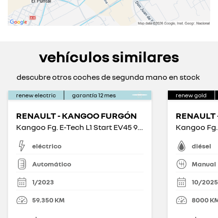
vehículos similares
descubre otros coches de segunda mano en stock
renew electric
garantía
12
mes
renew gold
RENAULT - KANGOO FURGÓN
RENAULT 
Kangoo Fg. E-Tech L1 Start EV45 90kW 22kWh
eléctrico
diésel
Automático
Manual
1/2023
10/2025
59.350
KM
8000
K