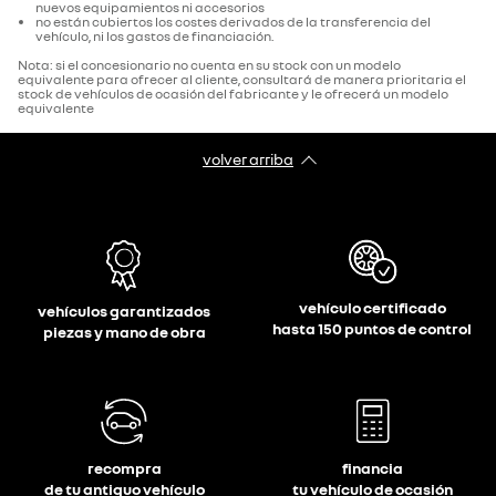
nuevos equipamientos ni accesorios
no están cubiertos los costes derivados de la transferencia del
vehículo, ni los gastos de financiación.
Nota: si el concesionario no cuenta en su stock con un modelo
equivalente para ofrecer al cliente, consultará de manera prioritaria el
stock de vehículos de ocasión del fabricante y le ofrecerá un modelo
equivalente
volver arriba
vehículo certificado
vehículos garantizados
hasta 150 puntos de control
piezas y mano de obra
recompra
financia
de tu antiguo vehículo
tu vehículo de ocasión