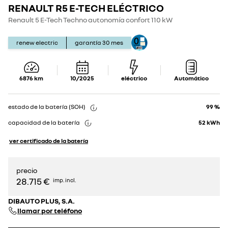
RENAULT R5 E-TECH ELÉCTRICO
Show
Show
details
details
Renault 5 E-Tech Techno autonomía confort 110 kW
renew electric
garantía
30
mes
6876
km
10/2025
eléctrico
Automático
estado de la batería (SOH)
99 %
capacidad de la batería
52
kWh
ver certificado de la batería
precio
28.715 €
imp. incl.
DIBAUTO PLUS, S.A.
llamar por teléfono