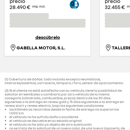
precio
precio
28.490 €
32.455 €
imp. incl.
im
descúbrelo
GABELLA MOTOR, S.L.
TALLERE
(1) Cobertura de daños: todo incluido excepto neumáticos,
interiores/asientos, carrocería, lámpara / faro, sensor de aparcamiento.‌
(2) Si el cliente no está satisfecho con su vehículo, tiene la posibilidad de
solicitar el reembolso o cambiarlo por otro vehículo de la misma
categoría (cilindrada, combustible, precio) dentro de los 30 días
siguientes a la entrega en renew gold y 15 días siguientes a la entrega en
renew start y renew electric, bajo las siguientes condiciones:
los kilómetros recorridos desde la fecha de entrega no superan los
1.000 km
el vehículo no ha sufrido daño o accidente
el vehículo se devuelve en su estado original
el vehículo no ha sido ya objeto de otra sustitución
no se trata de la solicitud de un nuevo color, de una nueva tapicería, de