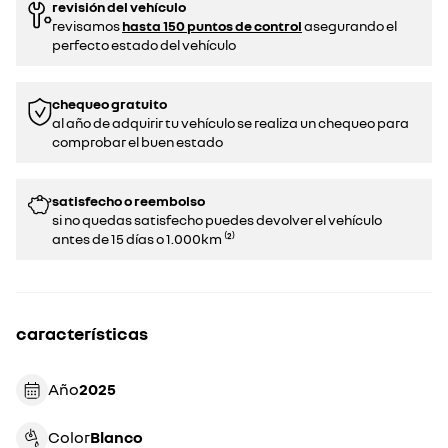
revisión del vehículo
revisamos
hasta 150 puntos de control
asegurando el
perfecto estado del vehículo
chequeo gratuito
al año de adquirir tu vehículo se realiza un chequeo para
comprobar el buen estado​​
satisfecho o reembolso
si no quedas satisfecho puedes devolver el vehículo
antes de 15 días o 1.000km ⁽²⁾
características
Año
2025
Color
blanco