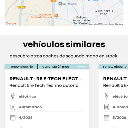
vehículos similares
descubre otros coches de segunda mano en stock
renew electric
garantía
24
mes
renew electric
RENAULT - R5 E-TECH ELÉCTRICO
Renault 5 E-Tech Techno autonomía confort 110 kW
eléctrico
eléctric
Automático
Automá
4/2026
5/2026