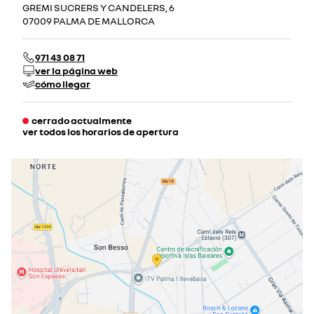
GREMI SUCRERS Y CANDELERS, 6
07009 PALMA DE MALLORCA
971 43 08 71
ver la página web
cómo llegar
cerrado actualmente
ver todos los horarios de apertura
lunes
09:00 - 19:00
martes
09:00 - 19:00
miércoles
09:00 - 19:00
jueves
09:00 - 19:00
viernes
09:00 - 19:00
sábado
cerrado actualmente
domingo
cerrado actualmente