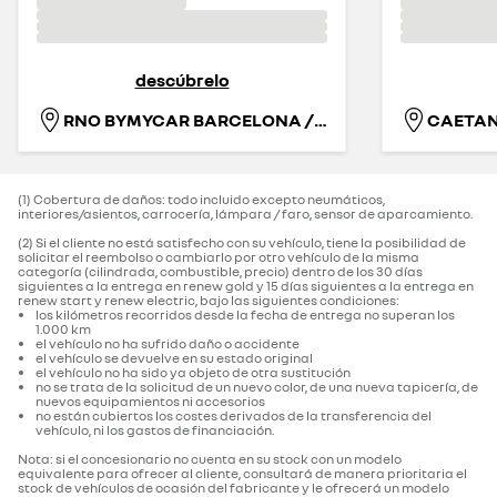
descúbrelo
RNO BYMYCAR BARCELONA / ESPLUGAS
CAETA
(1) Cobertura de daños: todo incluido excepto neumáticos,
interiores/asientos, carrocería, lámpara / faro, sensor de aparcamiento.‌
(2) Si el cliente no está satisfecho con su vehículo, tiene la posibilidad de
solicitar el reembolso o cambiarlo por otro vehículo de la misma
categoría (cilindrada, combustible, precio) dentro de los 30 días
siguientes a la entrega en renew gold y 15 días siguientes a la entrega en
renew start y renew electric, bajo las siguientes condiciones:
los kilómetros recorridos desde la fecha de entrega no superan los
1.000 km
el vehículo no ha sufrido daño o accidente
el vehículo se devuelve en su estado original
el vehículo no ha sido ya objeto de otra sustitución
no se trata de la solicitud de un nuevo color, de una nueva tapicería, de
nuevos equipamientos ni accesorios
no están cubiertos los costes derivados de la transferencia del
vehículo, ni los gastos de financiación.
Nota: si el concesionario no cuenta en su stock con un modelo
equivalente para ofrecer al cliente, consultará de manera prioritaria el
stock de vehículos de ocasión del fabricante y le ofrecerá un modelo