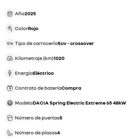
Año
2025
Color
rojo
Tipo de carrocería
suv - crossover
Kilometraje (km)
1020
Energía
eléctrico
Contrato de batería
compra
Modelo
DACIA Spring Electric Extreme 65 48kW
Número de puertas
5
Número de plazas
4