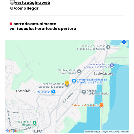
ver la página web
cómo llegar
cerrado actualmente
ver todos los horarios de apertura
lunes
09:00 - 19:00
martes
09:00 - 19:00
miércoles
09:00 - 19:00
jueves
09:00 - 19:00
viernes
09:00 - 19:00
sábado
10:00 - 13:00
cerrado actualmente
cerrado el 15 ago 2026
domingo
cerrado actualmente