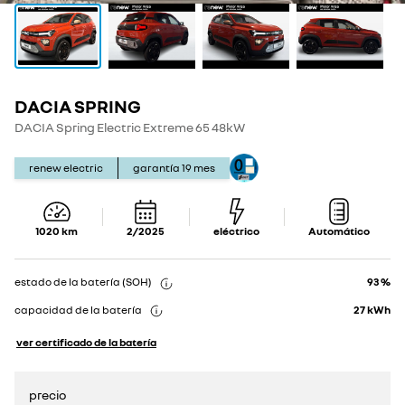
DACIA SPRING
Show
Show
details
details
DACIA Spring Electric Extreme 65 48kW
renew electric
garantía
19
mes
1020
km
2/2025
eléctrico
Automático
estado de la batería (SOH)
93 %
capacidad de la batería
27
kWh
ver certificado de la batería
precio