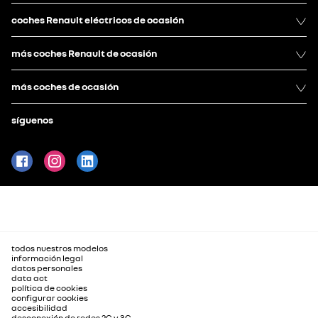
coches Renault eléctricos de ocasión
más coches Renault de ocasión
más coches de ocasión
síguenos
todos nuestros modelos
información legal
datos personales
data act
política de cookies
configurar cookies
accesibilidad
desconexión de redes 2G y 3G