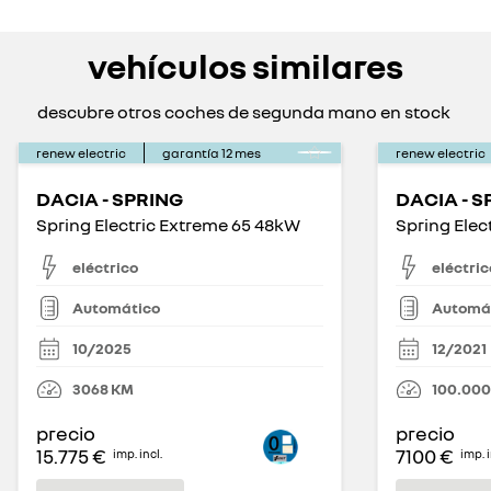
vehículos similares
descubre otros coches de segunda mano en stock
renew electric
garantía
12
mes
renew electric
DACIA - SPRING
DACIA - S
Spring Electric Extreme 65 48kW
eléctrico
eléctric
Automático
Automá
10/2025
12/2021
3068
KM
100.000
precio
precio
15.775 €
7100 €
imp. incl.
imp. i