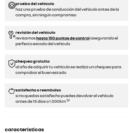
prueba del vehículo
haz una prueba de conducción del vehículo antes de la
compra, sin ningún compromiso
revisión del vehículo
revisamos
hasta 150 puntos de control
asegurando el
perfecto estado del vehículo
chequeo gratuito
al año de adquirir tu vehículo se realiza un chequeo para
comprobar el buen estado​​
satisfecho o reembolso
si no quedas satisfecho puedes devolver el vehículo
antes de 15 días o 1.000km ⁽²⁾
características