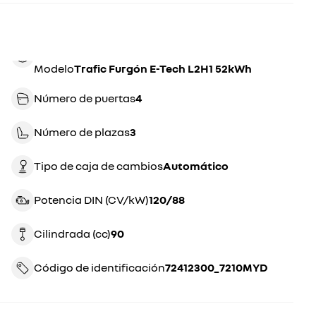
Modelo
Trafic Furgón E-Tech L2H1 52kWh
Número de puertas
4
Número de plazas
3
Tipo de caja de cambios
automático
Potencia DIN (CV/kW)
120/88
Cilindrada (cc)
90
Código de identificación
72412300_7210MYD