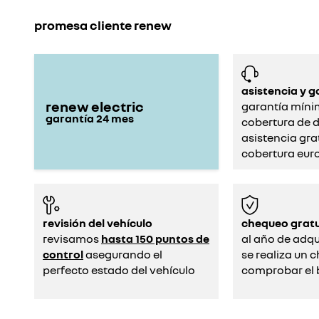
promesa cliente renew
asistencia y g
renew electric
garantía míni
garantía
24
mes
cobertura de d
asistencia gra
cobertura eur
revisión del vehículo
chequeo gratu
revisamos
hasta 150 puntos de
al año de adqui
control
asegurando el
se realiza un 
perfecto estado del vehículo
comprobar el b