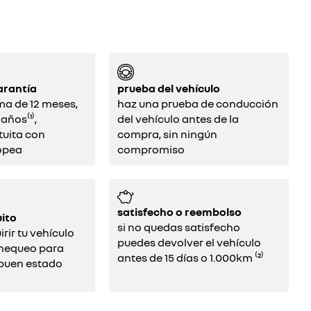
arantía
prueba del vehículo
ma de 12 meses,
haz una prueba de conducción
años⁽¹⁾,
del vehículo antes de la
tuita con
compra, sin ningún
opea
compromiso
satisfecho o reembolso
ito
si no quedas satisfecho
rir tu vehículo
puedes devolver el vehículo
chequeo para
antes de 15 días o 1.000km ⁽²⁾
uen estado​​