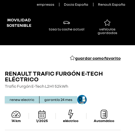
empresas
Dacia España
Renault España
MOVILIDAD
SOSTENIBLE
tasa tu coche actual
vehículos
guardados
guardar como favorito
RENAULT TRAFIC FURGÓN E-TECH
Show
Show
details
details
ELÉCTRICO
Trafic Furgón E-Tech L2H1 52kWh
renew electric
garantía
24
mes
14
km
1/2025
eléctrico
Automático