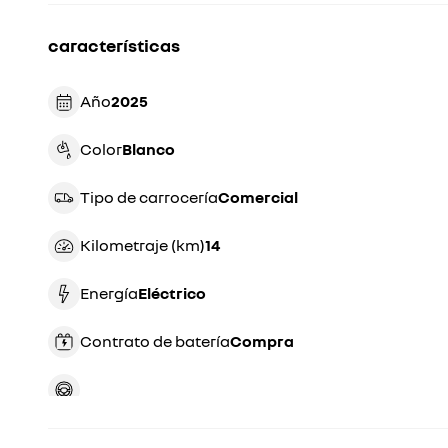
características
Año
2025
Color
blanco
Tipo de carrocería
comercial
Kilometraje (km)
14
Energía
eléctrico
Contrato de batería
compra