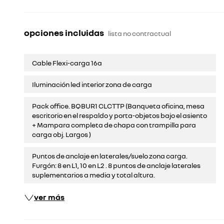
opciones incluidas
lista no contractual
Cable Flexi-carga 16a
Iluminación led interior zona de carga
Pack office. BQBUR1 CLCTTP (Banqueta oficina, mesa
escritorio en el respaldo y porta-objetos bajo el asiento
+ Mampara completa de chapa con trampilla para
carga obj. Largos )
Puntos de anclaje en laterales/suelo zona carga.
Furgón: 8 en L1, 10 en L2 . 8 puntos de anclaje laterales
suplementarios a media y total altura.
ver más