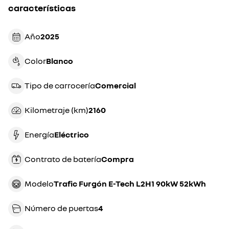
características
Año
2025
Color
blanco
Tipo de carrocería
comercial
Kilometraje (km)
2160
Energía
eléctrico
Contrato de batería
compra
Modelo
Trafic Furgón E-Tech L2H1 90kW 52kWh
Número de puertas
4