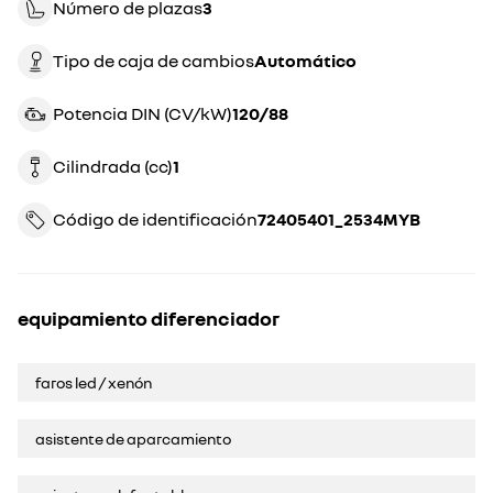
Número de plazas
3
Tipo de caja de cambios
automático
Potencia DIN (CV/kW)
120/88
Cilindrada (cc)
1
Código de identificación
72405401_2534MYB
equipamiento diferenciador
faros led / xenón
asistente de aparcamiento