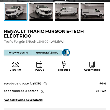
RENAULT TRAFIC FURGÓN E-TECH
Show
Show
details
details
ELÉCTRICO
Trafic Furgón E-Tech L2H1 90kW 52kWh
renew electric
garantía
12
mes
2160
km
1/2025
eléctrico
Automático
estado de la batería (SOH)
94 %
capacidad de la batería
52
kWh
ver certificado de la batería