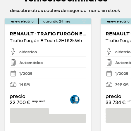
descubre otros coches de segunda mano en stock
renew electric
garantía
24
mes
renew electric
RENAULT - TRAFIC FURGÓN E-TECH ELÉCTRICO
Trafic Furgón E-Tech L2H1 52kWh
Trafic Fur
eléctrico
eléctric
Automático
Automá
1/2025
1/2025
14
KM
749
KM
precio
precio
22.700 €
33.734 €
imp. incl.
im