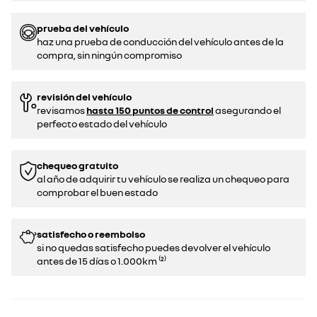
prueba del vehículo
haz una prueba de conducción del vehículo antes de la
compra, sin ningún compromiso
revisión del vehículo
revisamos
hasta 150 puntos de control
asegurando el
perfecto estado del vehículo
chequeo gratuito
al año de adquirir tu vehículo se realiza un chequeo para
comprobar el buen estado​​
satisfecho o reembolso
si no quedas satisfecho puedes devolver el vehículo
antes de 15 días o 1.000km ⁽²⁾